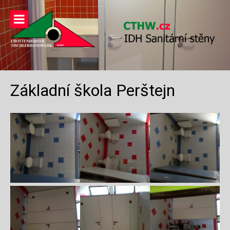
Přeskočit
na
obsah
Základní škola Perštejn