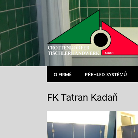
Přeskočit
na
obsah
O FIRMĚ
PŘEHLED SYSTÉMŮ
FK Tatran Kadaň