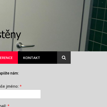
FERENCE
KONTAKT
pište nám:
aše jméno:
*
ail:
*