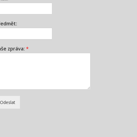
ředmět:
aše zpráva:
*
Odeslat