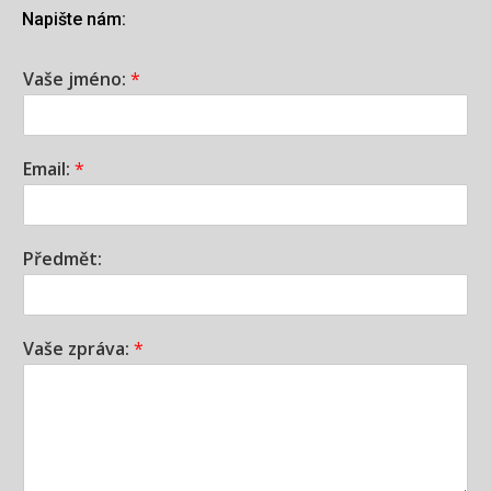
Napište nám:
Vaše jméno:
*
Email:
*
Předmět:
Vaše zpráva:
*