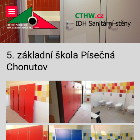
Přeskočit
na
obsah
5. základní škola Písečná
Chonutov