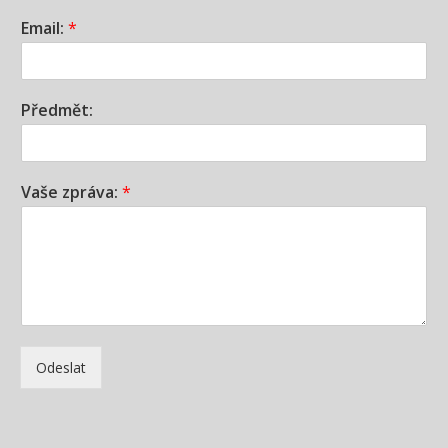
Email:
*
Předmět:
Vaše zpráva:
*
Odeslat