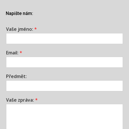
Napište nám:
Vaše jméno:
*
Email:
*
Předmět:
Vaše zpráva:
*