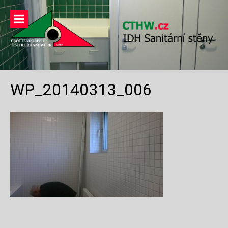
Přeskočit
na
obsah
WP_20140313_006