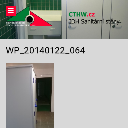
Přeskočit
na
obsah
WP_20140122_064